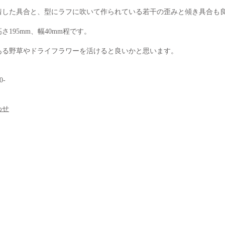
着した具合と、型にラフに吹いて作られている若干の歪みと傾き具合も
さ195mm、幅40mm程です。
ある野草やドライフラワーを活けると良いかと思います
。
0-
わせ