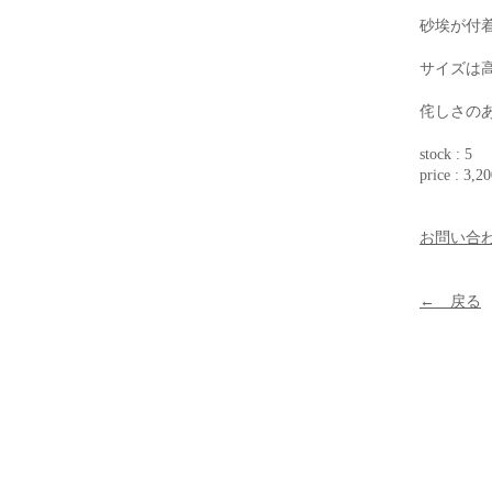
砂埃が付
サイズは高
侘しさの
stock : 5
price : 3,20
お問い合
← 戻る