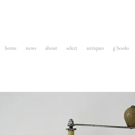
home
news
about
select
antiques
g books