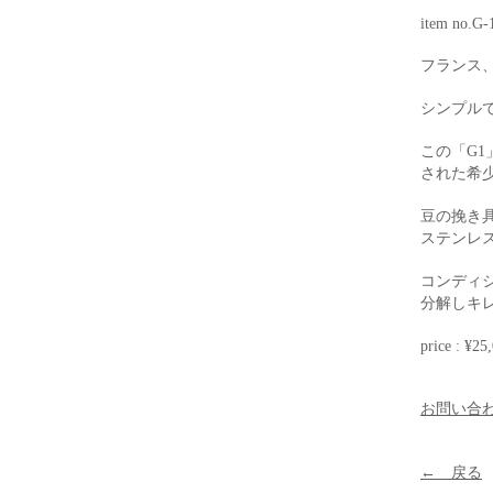
item no.G-
フランス
シンプル
この「G1
された希
豆の挽き
​ステン
コンディ
分解しキ
price : ¥25
お問い合
← 戻る